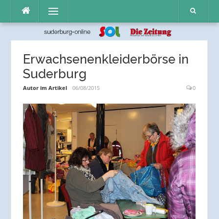
Direkt
Menü
zum
Inhalt
Erwachsenenkleiderbörse in
Suderburg
Autor im Artikel
06/08/2015
0