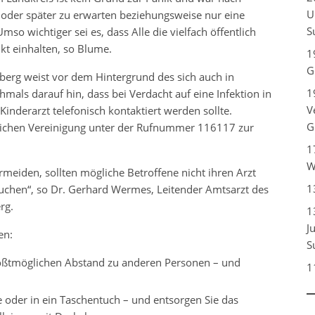
U
r oder später zu erwarten beziehungsweise nur eine
S
mso wichtiger sei es, dass Alle die vielfach öffentlich
t einhalten, so Blume.
1
G
rg weist vor dem Hintergrund des sich auch in
1
als darauf hin, dass bei Verdacht auf eine Infektion in
V
Kinderarzt telefonisch kontaktiert werden sollte.
G
ztlichen Vereinigung unter der Rufnummer 116117 zur
1
W
rmeiden, sollten mögliche Betroffene nicht ihren Arzt
1
uchen“, so Dr. Gerhard Wermes, Leitender Amtsarzt des
rg.
1
J
en:
S
rößtmöglichen Abstand zu anderen Personen – und
1
 oder in ein Taschentuch – und entsorgen Sie das