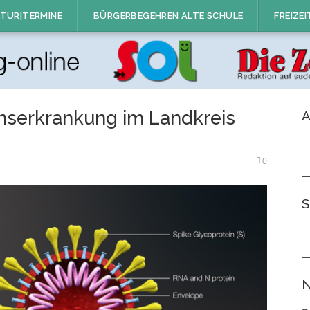
TUR|TERMINE
BÜRGERBEGEHREN ALTE SCHULE
FREIZEI
onserkrankung im Landkreis
A
0
S
N