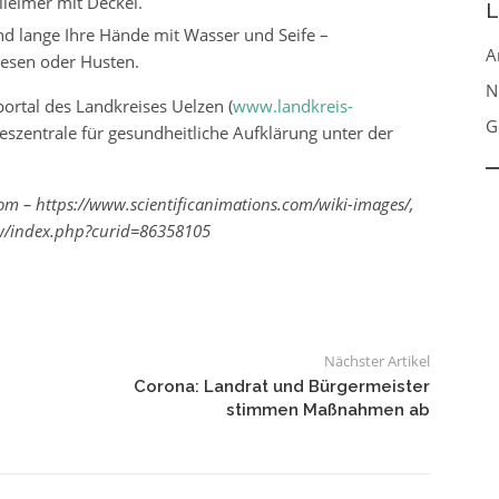
leimer mit Deckel.
L
d lange Ihre Hände mit Wasser und Seife –
A
esen oder Husten.
N
ortal des Landkreises Uelzen (
www.landkreis-
G
deszentrale für gesundheitliche Aufklärung unter der
com – https://www.scientificanimations.com/wiki-images/,
/w/index.php?curid=86358105
Nächster Artikel
Corona: Landrat und Bürgermeister
stimmen Maßnahmen ab