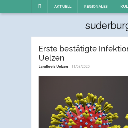
Direkt
AKTUELL
REGIONALES
KUL
zum
Inhalt
Erste bestätigte Infekti
Uelzen
Landkreis Uelzen
11/03/2020