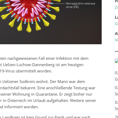
P
Z
L
G
A
V
rsten nachgewiesenen Fall einer Infektion mit dem
t Uelzen-Lüchow-Dannenberg ist am heutigen
-19-Virus übermittelt worden.
0
G
r im Uelzener Südkreis wohnt. Der Mann war dem
0
rdachtsfall bekannt. Eine anschließende Testung war
S
n seiner Wohnung in Quarantäne. Er zeigt bisher nur
 in Österreich im Urlaub aufgehalten. Weitere seiner
0
nd informiert worden.
S
2
m Landkreis ist kein Grund zur Panik und war nach