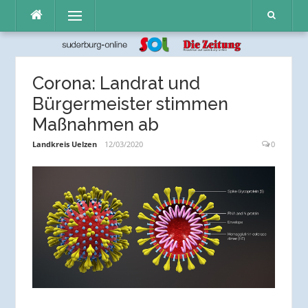
Direkt
Menü
zum
Inhalt
Corona: Landrat und
Bürgermeister stimmen
Maßnahmen ab
Landkreis Uelzen
12/03/2020
0