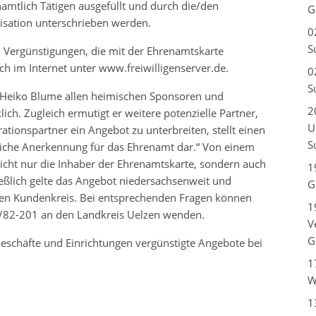
mtlich Tätigen ausgefüllt und durch die/den
G
isation unterschrieben werden.
0
S
d Vergünstigungen, die mit der Ehrenamtskarte
ch im Internet unter www.freiwilligenserver.de.
0
S
Heiko Blume allen heimischen Sponsoren und
2
ch. Zugleich ermutigt er weitere potenzielle Partner,
U
rationspartner ein Angebot zu unterbreiten, stellt einen
S
liche Anerkennung für das Ehrenamt dar.“ Von einem
nicht nur die Inhaber der Ehrenamtskarte, sondern auch
1
eßlich gelte das Angebot niedersachsenweit und
G
uen Kundenkreis. Bei entsprechenden Fragen können
1
1/82-201 an den Landkreis Uelzen wenden.
V
G
Geschäfte und Einrichtungen vergünstigte Angebote bei
1
W
1