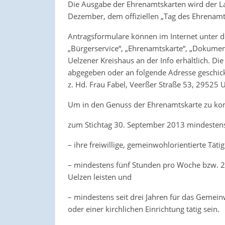
Die Ausgabe der Ehrenamtskarten wird der La
Dezember, dem offiziellen „Tag des Ehrenam
Antragsformulare können im Internet unter d
„Bürgerservice“, „Ehrenamtskarte“, „Dokume
Uelzener Kreishaus an der Info erhältlich. D
abgegeben oder an folgende Adresse geschick
z. Hd. Frau Fabel, Veerßer Straße 53, 29525 U
Um in den Genuss der Ehrenamtskarte zu ko
zum Stichtag 30. September 2013 mindestens 
– ihre freiwillige, gemeinwohlorientierte Tät
– mindestens fünf Stunden pro Woche bzw. 2
Uelzen leisten und
– mindestens seit drei Jahren für das Gemein
oder einer kirchlichen Einrichtung tätig sein.