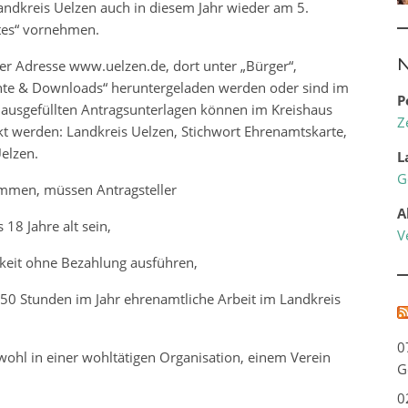
ndkreis Uelzen auch in diesem Jahr wieder am 5.
tes“ vornehmen.
N
er Adresse www.uelzen.de, dort unter „Bürger“,
nte & Downloads“ heruntergeladen werden oder sind im
P
ie ausgefüllten Antragsunterlagen können im Kreishaus
Z
t werden: Landkreis Uelzen, Stichwort Ehrenamtskarte,
elzen.
L
G
mmen, müssen Antragsteller
A
18 Jahre alt sein,
V
igkeit ohne Bezahlung ausführen,
50 Stunden im Jahr ehrenamtliche Arbeit im Landkreis
0
wohl in einer wohltätigen Organisation, einem Verein
G
0