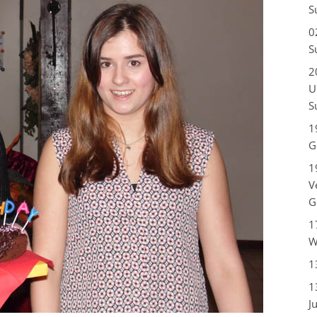
S
0
S
2
U
S
1
G
1
V
G
1
W
1
1
J