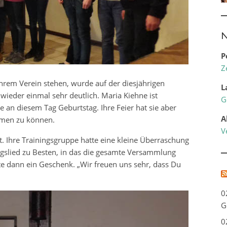
N
P
Z
ihrem Verein stehen, wurde auf der diesjährigen
L
eder einmal sehr deutlich. Maria Kiehne ist
G
n diesem Tag Geburtstag. Ihre Feier hat sie aber
A
hmen zu können.
V
 Ihre Trainingsgruppe hatte eine kleine Überraschung
agslied zu Besten, in das die gesamte Versammlung
te dann ein Geschenk. „Wir freuen uns sehr, dass Du
0
G
0