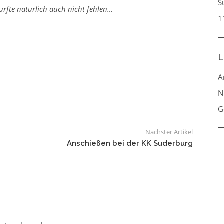
S
rfte natürlich auch nicht fehlen…
1
L
A
N
G
Nächster Artikel
Anschießen bei der KK Suderburg