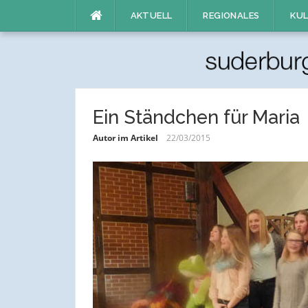
Direkt
AKTUELL
REGIONALES
KUL
zum
Inhalt
Ein Ständchen für Maria
Autor im Artikel
22/03/2015