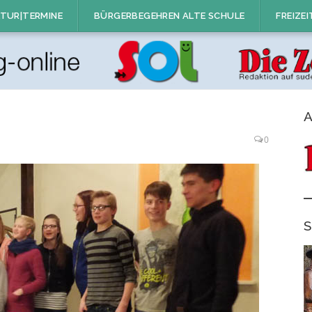
TUR|TERMINE
BÜRGERBEGEHREN ALTE SCHULE
FREIZEI
A
0
S