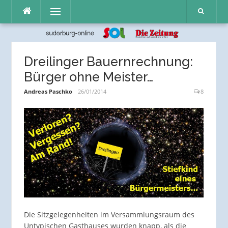
Direkt
Menü
zum
Inhalt
Dreilinger Bauernrechnung:
Bürger ohne Meister…
Andreas Paschko
26/01/2014
8
Die Sitzgelegenheiten im Versammlungsraum des
Untypischen Gasthauses wurden knapp, als die