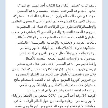
“ِتأليف كتاب “بطلتي أنتكان هذا الكتاب أحد المشاريع التي
أعدتها المجموعة المرجعية للصحة النفسية والدعم النفسي
الاجتماعي في حالات الطوارئ التابعة للجنة الدائمة المشتركة
بين وقد لاقى هذا المشروع دعم الخبراء على المستوى العالمي
والإقليميالوكالات.طري من الوكالات الأعضاء في المجموعة
المرجعية للصحة النفسية والدعم النفسي الاجتماعي في حالات
الطوارئ التابعة للجنة الدائمة المشتركة بين الوكالات، ُوالقا
باللغات العربية والإنجليزية والإيطالية والفرنسية ًا عالميًشر
استبيانُوقد ندولة. 401بالإضافة إلى أولياء الأمور ومقدمي
الرعاية والمعلمين والأطفال من مواطني وتم إعداد إطار
الموضوعات والإسبانية لتقييم الصحة النفسية للأطفال
واحتياجاتهم من الدعم النفسي الاجتماعي خلال فترة تفشي
فيروس كورونا المستجد (كوفيد-91).وتمت مشاركة الكتاب من
خلال سرد قصصي للأطفال في العديد من البلدان المتضررة
من فيروس كورونا المزمع تناولها خلال القصة باستخدام نتائج
الاستبيان.خدمت تعليقات الأطفال وأولياء الأمور ومقدمي
الرعاية لمراجعة القصة واستكمالها.ُثم استالمستجد
(كوفيد-91).وقد أخذ أكثر من 007,1 شخص من الأطفال وأولياء
الأمور ومقدمي الرعاية والمعلمين حول العالم الوقت الكافي
لموافاتنا بكيفية تعاملهم مع جائحة فيروس كورونا وهي قصة