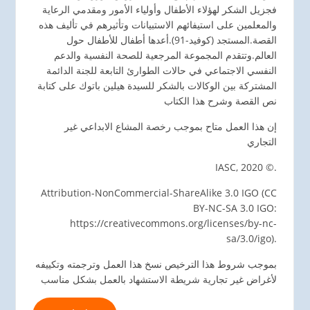
فجزيل الشكر لهؤلاء الأطفال وأولياء الأمور ومقدمي الرعاية
والمعلمين على استيفائهم الاستبيانات وتأثيرهم في تأليف هذه
القصة.المستجد (كوفيد-91).أعدها أطفال للأطفال حول
العالم.وتتقدم المجموعة المرجعية للصحة النفسية والدعم
النفسي الاجتماعي في حالات الطوارئ التابعة للجنة الدائمة
المشتركة بين الوكالات بالشكر للسيدة هيلين باتوك على كتابة
نص القصة وشرح هذا الكتاب
إن هذا العمل متاح بموجب رخصة المشاع الابداعي غير
التجاري
IASC, 2020 ©.
Attribution-NonCommercial-ShareAlike 3.0 IGO (CC
BY-NC-SA 3.0 IGO:
https://creativecommons.org/licenses/by-nc-
sa/3.0/igo).
بموجب شروط هذا الترخيص نسخ هذا العمل وترجمته وتكييفه
لأغراض غير تجارية شريطة الاستشهاد بالعمل بشكل مناسب