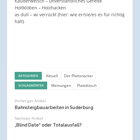
Kauderwelsch – unverständliches Gerede
Holtklöben – Holzhacken
as dull – wi verrückt (hier: wie er/sie/es es für richtig
hält)
Aktuell
Der Plattsnacker
KATEGORIEN
Meinungen
Plattdütsch
SCHLAGWÖRTER
Vorheriger Artikel
Bahnsteigbauarbeiten in Suderburg
Nächster Artikel
„Blind Date“ oder Totalausfall?