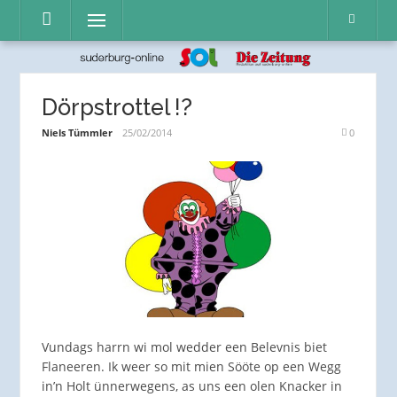
Direkt
Menü
zum
Inhalt
Dörpstrottel !?
Niels Tümmler
25/02/2014
0
Vundags harrn wi mol wedder een Belevnis biet
Flaneeren. Ik weer so mit mien Sööte op een Wegg
in’n Holt ünnerwegens, as uns een olen Knacker in