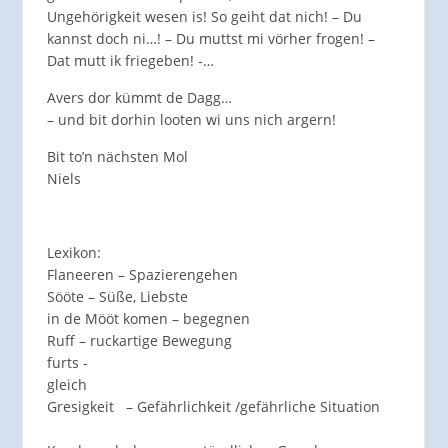
Ungehörigkeit wesen is! So geiht dat nich! – Du
kannst doch ni…! – Du muttst mi vörher frogen! –
Dat mutt ik friegeben! -…
Avers dor kümmt de Dagg…
– und bit dorhin looten wi uns nich argern!
Bit to’n nächsten Mol
Niels
Lexikon:
Flaneeren – Spazierengehen
Sööte – Süße, Liebste
in de Mööt komen – begegnen
Ruff – ruckartige Bewegung
furts -
gle
Gresigkeit – Gefährlichkeit /gefährliche Situation