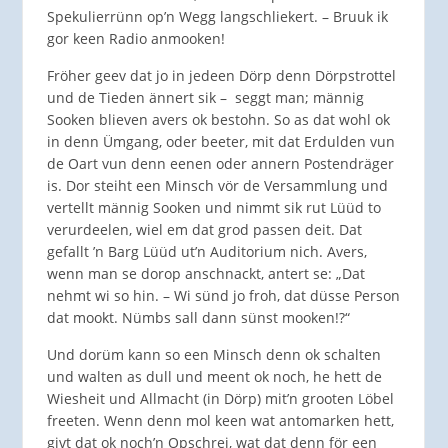
Spekulierrünn op’n Wegg langschliekert. – Bruuk ik
gor keen Radio anmooken!
Fröher geev dat jo in jedeen Dörp denn Dörpstrottel
und de Tieden ännert sik – seggt man; männig
Sooken blieven avers ok bestohn. So as dat wohl ok
in denn Ümgang, oder beeter, mit dat Erdulden vun
de Oart vun denn eenen oder annern Postendräger
is. Dor steiht een Minsch vör de Versammlung und
vertellt männig Sooken und nimmt sik rut Lüüd to
verurdeelen, wiel em dat grod passen deit. Dat
gefallt ’n Barg Lüüd ut’n Auditorium nich. Avers,
wenn man se dorop anschnackt, antert se: „Dat
nehmt wi so hin. – Wi sünd jo froh, dat düsse Person
dat mookt. Nümbs sall dann sünst mooken!?“
Und dorüm kann so een Minsch denn ok schalten
und walten as dull und meent ok noch, he hett de
Wiesheit und Allmacht (in Dörp) mit’n grooten Löbel
freeten. Wenn denn mol keen wat antomarken hett,
givt dat ok noch’n Opschrei, wat dat denn för een