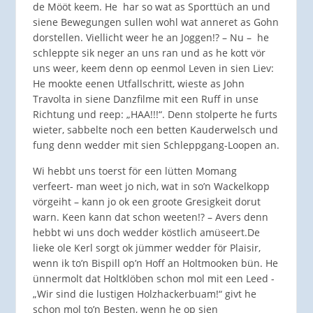
de Mööt keem. He har so wat as Sporttüch an und
siene Bewegungen sullen wohl wat anneret as Gohn
dorstellen. Viellicht weer he an Joggen!? – Nu – he
schleppte sik neger an uns ran und as he kott vör
uns weer, keem denn op eenmol Leven in sien Liev:
He mookte eenen Utfallschritt, wieste as John
Travolta in siene Danzfilme mit een Ruff in unse
Richtung und reep: „HAA!!!“. Denn stolperte he furts
wieter, sabbelte noch een betten Kauderwelsch und
fung denn wedder mit sien Schleppgang-Loopen an.
Wi hebbt uns toerst för een lütten Momang
verfeert- man weet jo nich, wat in so’n Wackelkopp
vörgeiht – kann jo ok een groote Gresigkeit dorut
warn. Keen kann dat schon weeten!? – Avers denn
hebbt wi uns doch wedder köstlich amüseert.De
lieke ole Kerl sorgt ok jümmer wedder för Plaisir,
wenn ik to’n Bispill op’n Hoff an Holtmooken bün. He
ünnermolt dat Holtklöben schon mol mit een Leed -
„Wir sind die lustigen Holzhackerbuam!“ givt he
schon mol to’n Besten, wenn he op sien