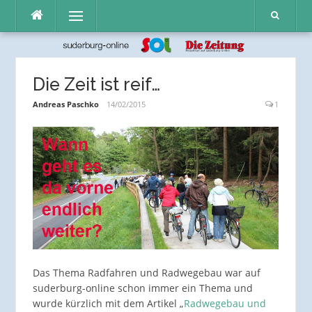
Direkt
Menü
zum
Inhalt
Die Zeit ist reif…
Andreas Paschko
14/02/2015
1
Das Thema Radfahren und Radwegebau war auf
suderburg-online schon immer ein Thema und
wurde kürzlich mit dem Artikel „
Radwegebau und