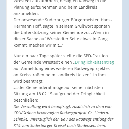
Wrestedt aufzufordern, besagten Radweg in die
Planung aufzunehmen und beim Landkreis
anzumelden.
Der anwesende Suderburger Bürgermeister, Hans-
Hermann Hoff, sagte in seinem Grußwort spontan
die Unterstützung seiner Gemeinde zu: „Wenn in
dieser Sache auf Wrestedter Seite etwas in Gang
kommt, machen wir mit…”
Nur ein paar Tage später stellte die SPD-Fraktion
der Gemeinde Wrestedt einen „
Dringlichkeitsantrag
auf Anmeldung eines weiteren Radwegeprojektes
an Kreisstraßen beim Landkreis Uelzen“. In ihm
wird beantragt:
„…der Gemeinderat möge auf seiner nächsten
Sitzung am 18.02.15 aufgrund der Dringlichkeit
beschließen:
Die Verwaltung wird beauftragt, zusätzlich zu dem von
CDU/Grünen bevorzugten Radwegprojekt Gr. Liedern-
Lehmke, unverzüglich den Bau des Radwegs entlang der
K14 vom Suderburger Kreisel nach Stadensen, beim