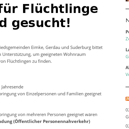
N
P
Z
iedsgemeinden Eimke, Gerdau und Suderburg bittet
L
m Unterstützung, um geeigneten Wohnraum
G
on Flüchtlingen zu finden.
A
V
m Jahresende
ringung von Einzelpersonen und Familien geeignet
0
bringung von mehreren Personen geeignet wären
G
ndung (Öffentlicher Personennahverkehr)
0