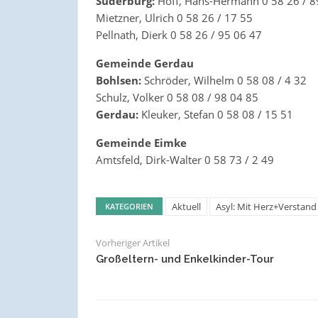
Suderburg:
Hoff, Hans-Hermann 0 58 26 / 8
Mietzner, Ulrich 0 58 26 / 17 55
Pellnath, Dierk 0 58 26 / 95 06 47
Gemeinde Gerdau
Bohlsen:
Schröder, Wilhelm 0 58 08 / 4 32
Schulz, Volker 0 58 08 / 98 04 85
Gerdau:
Kleuker, Stefan 0 58 08 / 15 51
Gemeinde Eimke
Amtsfeld, Dirk-Walter 0 58 73 / 2 49
Aktuell
Asyl: Mit Herz+Verstand
KATEGORIEN
Vorheriger Artikel
Großeltern- und Enkelkinder-Tour