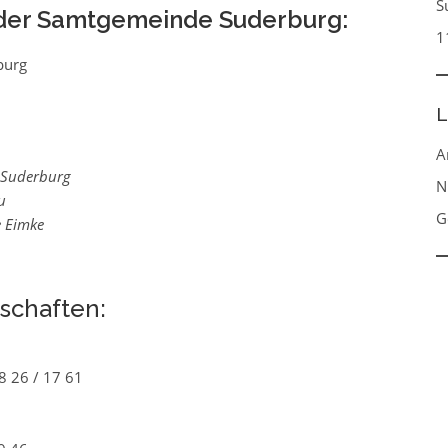
S
 der Samtgemeinde Suderburg:
1
burg
L
A
 Suderburg
N
u
G
e Eimke
schaften:
8 26 / 17 61