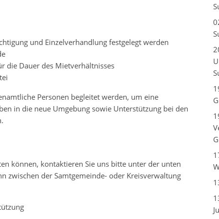
S
0
S
chtigung und Einzelverhandlung festgelegt werden
2
de
U
r die Dauer des Mietverhältnisses
S
tei
1
enamtliche Personen begleitet werden, um eine
G
eben in die neue Umgebung sowie Unterstützung bei den
1
.
V
G
1
n können, kontaktieren Sie uns bitte unter der unten
W
n zwischen der Samtgemeinde- oder Kreisverwaltung
1
1
tützung
J