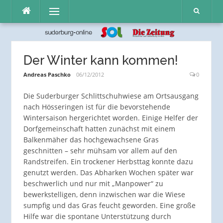
Direkt
Menü
zum
Inhalt
Der Winter kann kommen!
Andreas Paschko
06/12/2012
0
Die Suderburger Schlittschuhwiese am Ortsausgang
nach Hösseringen ist für die bevorstehende
Wintersaison hergerichtet worden. Einige Helfer der
Dorfgemeinschaft hatten zunächst mit einem
Balkenmäher das hochgewachsene Gras
geschnitten – sehr mühsam vor allem auf den
Randstreifen. Ein trockener Herbsttag konnte dazu
genutzt werden. Das Abharken Wochen später war
beschwerlich und nur mit „Manpower“ zu
bewerkstelligen, denn inzwischen war die Wiese
sumpfig und das Gras feucht geworden. Eine große
Hilfe war die spontane Unterstützung durch