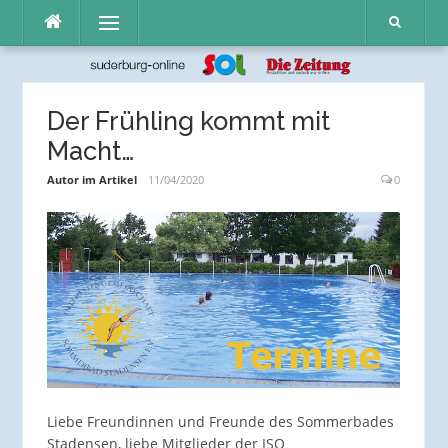
Direkt
Menü
zum
Inhalt
Der Frühling kommt mit
Macht…
Autor im Artikel
11/04/2020
0
Liebe Freundinnen und Freunde des Sommerbades
Stadensen, liebe Mitglieder der ISO