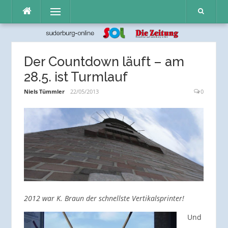
Direkt
Menü
zum
Inhalt
Der Countdown läuft – am
28.5. ist Turmlauf
Niels Tümmler
22/05/2013
0
2012 war K. Braun der schnellste Vertikalsprinter!
Und