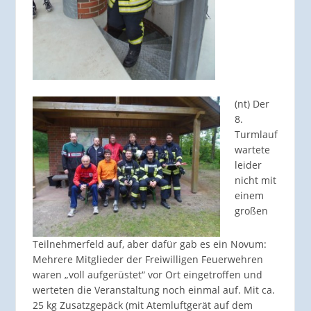
(nt) Der
8.
Turmlauf
wartete
leider
nicht mit
einem
großen
Teilnehmerfeld auf, aber dafür gab es ein Novum:
Mehrere Mitglieder der Freiwilligen Feuerwehren
waren „voll aufgerüstet“ vor Ort eingetroffen und
werteten die Veranstaltung noch einmal auf. Mit ca.
25 kg Zusatzgepäck (mit Atemluftgerät auf dem