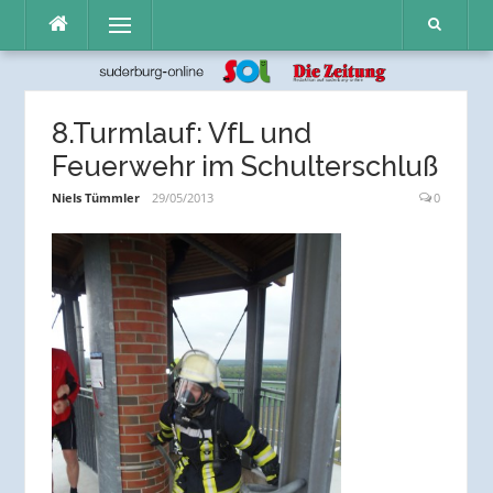
Direkt
Menü
zum
Inhalt
8.Turmlauf: VfL und
Feuerwehr im Schulterschluß
Niels Tümmler
29/05/2013
0