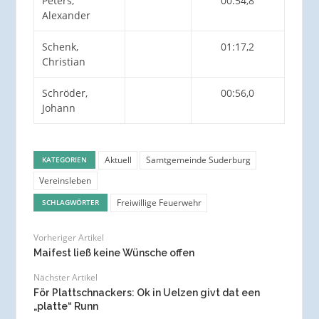
Peters,
00:54,8
Alexander
Schenk,
01:17,2
Christian
Schröder,
00:56,0
Johann
Aktuell
Samtgemeinde Suderburg
KATEGORIEN
Vereinsleben
Freiwillige Feuerwehr
SCHLAGWÖRTER
Vorheriger Artikel
Maifest ließ keine Wünsche offen
Nächster Artikel
För Plattschnackers: Ok in Uelzen givt dat een
„platte“ Runn