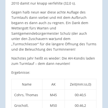
2010 damit nur knapp verfehlte (32,0 s).
Gegen halb neun war diese achte Auflage des
Turmlaufs dann vorbei und mit dem Aufbruch
begann es dann auch zu regnen. Ein Dank dem
Wettergott fürs Warten und
Samtgemeindebürgermeister Schulz (der auch
unter den Zuschauern war)und dem
„Turmschliesser“ für die längere Öffnung des Turms
und die Beleuchtung des Turminneren!
Nächstes Jahr heißt es wieder: Die AH-Kondis laden
zum Turmlauf – dem dann neunten!
Ergebnisse:
Name
AK
Zeit(mm:ss,0)
Cohrs, Thomas
M45
00:40,5
Grocholl,
M50
00:46,2