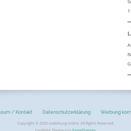
S
1
L
A
N
G
ssum / Kontakt
Datenschutzerklärung
Werbung kom
Copyright © 2026 suderburg-online. All Rights Reserved.
Codilight Theme von
FameThemes