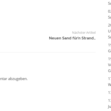
S
0
S
2
U
Nächster Artikel
S
Neuen Sand für’n Strand…
1
G
1
V
G
ntar abzugeben.
1
W
1
1
J