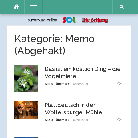
Direkt
Menü
zum
Inhalt
Kategorie:
Memo
(Abgehakt)
Das ist ein köstlich Ding – die
Vogelmiere
Niels Tümmler
03/03/2014
0
Plattdeutsch in der
Woltersburger Mühle
Niels Tümmler
02/03/2014
0