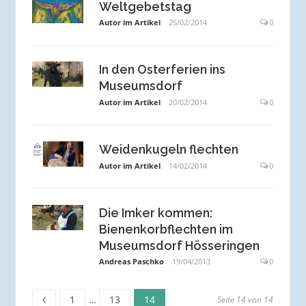
Weltgebetstag
Autor im Artikel
25/02/2014
0
In den Osterferien ins
Museumsdorf
Autor im Artikel
20/02/2014
0
Weidenkugeln flechten
Autor im Artikel
14/02/2014
0
Die Imker kommen:
Bienenkorbflechten im
Museumsdorf Hösseringen
Andreas Paschko
19/04/2013
0
Seite
Seite
Seite
Seitennummerierung
1
…
13
14
Seite 14 von 14