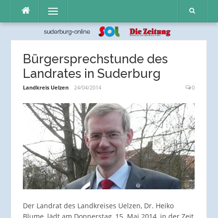
Direkt
Menü
zum
Inhalt
Bürgersprechstunde des
Landrates in Suderburg
Landkreis Uelzen
24/04/2014
0
Der Landrat des Landkreises Uelzen, Dr. Heiko
Blume, lädt am Donnerstag, 15. Mai 2014, in der Zeit