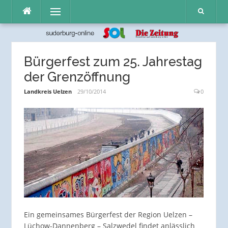
Direkt
Menü
zum
Inhalt
Bürgerfest zum 25. Jahrestag
der Grenzöffnung
Landkreis Uelzen
29/10/2014
0
Ein gemeinsames Bürgerfest der Region Uelzen –
Lüchow-Dannenberg – Salzwedel findet anlässlich