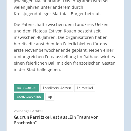
jeweiligen Nachbarland. Das Programm wird seit
vielen Jahren unter anderem durch
Kreisjugendpfleger Matthias Borger betreut.
Die Patenschaft zwischen dem Landkreis Uelzen
und dem Plateau Est von Rouen besteht seit
inzwischen 40 Jahren. Die Organisatoren haben
bereits die anstehenden Feierlichkeiten für das
erste Novemberwochenende geplant. Neben einer
umfangreichen Fotoausstellung im Rathaus wird es
einen feierlichen Ball mit den französischen Gästen
in der Stadthalle geben.
Landkreis Uelzen
Leitartikel
KATEGORIEN
ap
SCHLAGWÖRTER
Vorheriger Artikel
Gudrun Parnitzke liest aus „Ein Traum von
Prochaska“