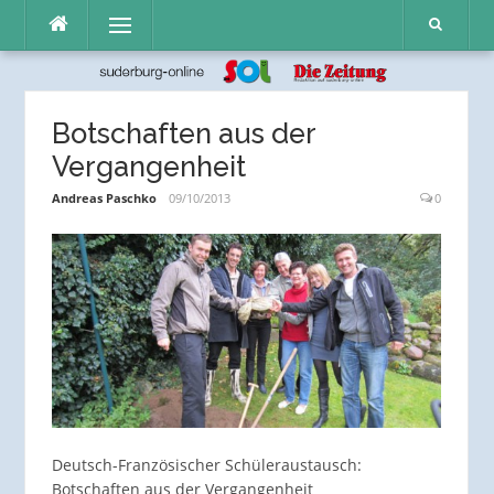
Direkt
Menü
zum
Inhalt
Botschaften aus der
Vergangenheit
Andreas Paschko
09/10/2013
0
Deutsch-Französischer Schüleraustausch:
Botschaften aus der Vergangenheit