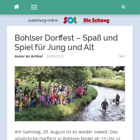
Direkt
Menü
zum
Inhalt
Bohlser Dorffest – Spaß und
Spiel für Jung und Alt
Autor im Artikel
24/08/2015
0
Am Samstag, 29. August ist es wieder soweit: Das
alljährliche Dorffest in Bohlsen findet ab 15 Uhr in