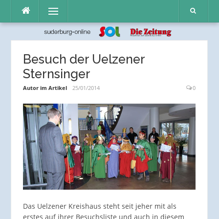
Direkt
Menü
zum
Inhalt
Besuch der Uelzener
Sternsinger
Autor im Artikel
25/01/2014
0
Das Uelzener Kreishaus steht seit jeher mit als
erstes auf ihrer Besuchsliste und auch in diesem