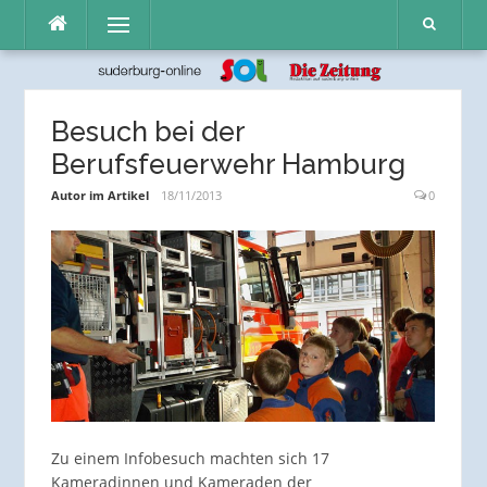
Direkt
Menü
zum
Inhalt
Besuch bei der
Berufsfeuerwehr Hamburg
Autor im Artikel
18/11/2013
0
Zu einem Infobesuch machten sich 17
Kameradinnen und Kameraden der