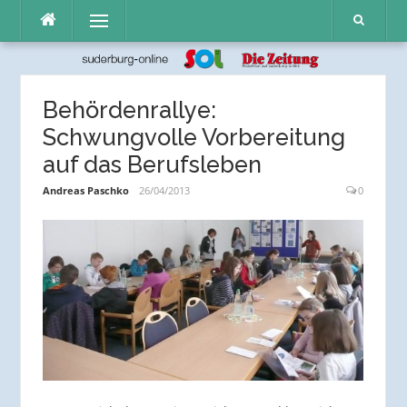
Direkt
Menü
zum
Inhalt
Behördenrallye:
Schwungvolle Vorbereitung
auf das Berufsleben
Andreas Paschko
26/04/2013
0