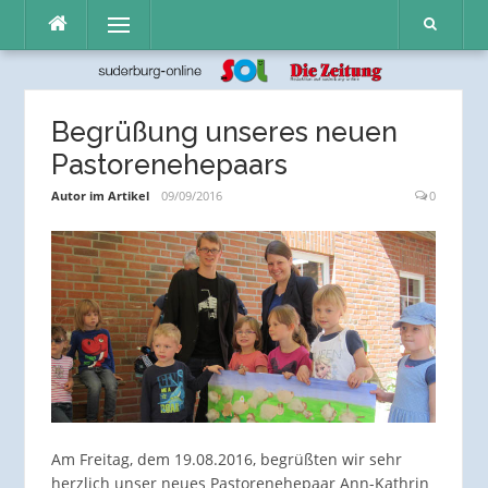
Direkt
Menü
zum
Inhalt
Begrüßung unseres neuen
Pastorenehepaars
Autor im Artikel
09/09/2016
0
Am Freitag, dem 19.08.2016, begrüßten wir sehr
herzlich unser neues Pastorenehepaar Ann-Kathrin