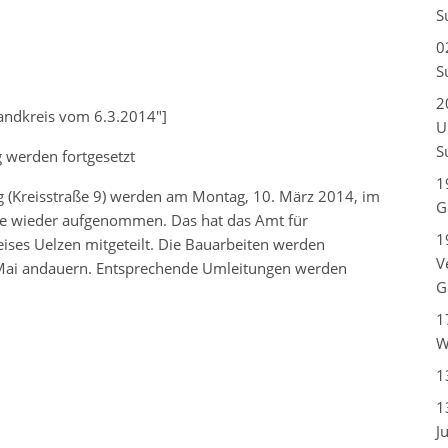
S
0
S
2
Landkreis vom 6.3.2014″]
U
S
 werden fortgesetzt
1
g (Kreisstraße 9) werden am Montag, 10. März 2014, im
G
e wieder aufgenommen. Das hat das Amt für
1
eises Uelzen mitgeteilt. Die Bauarbeiten werden
V
 Mai andauern. Entsprechende Umleitungen werden
G
1
W
1
1
J