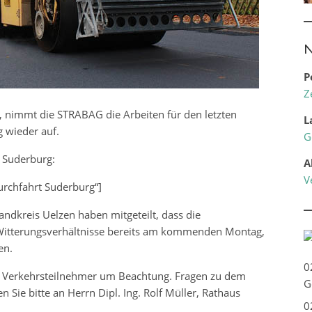
N
P
Z
immt die STRABAG die Arbeiten für den letzten
L
 wieder auf.
G
 Suderburg:
A
V
urchfahrt Suderburg“]
dkreis Uelzen haben mitgeteilt, dass die
Witterungsverhältnisse bereits am kommenden Montag,
en.
0
ie Verkehrsteilnehmer um Beachtung. Fragen zu dem
G
n Sie bitte an Herrn Dipl. Ing. Rolf Müller, Rathaus
0