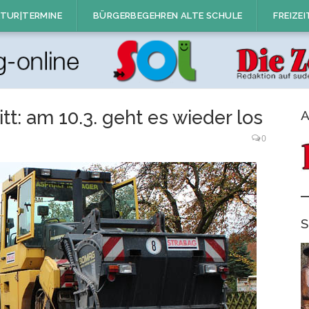
TUR|TERMINE
BÜRGERBEGEHREN ALTE SCHULE
FREIZEI
tt: am 10.3. geht es wieder los
A
0
S