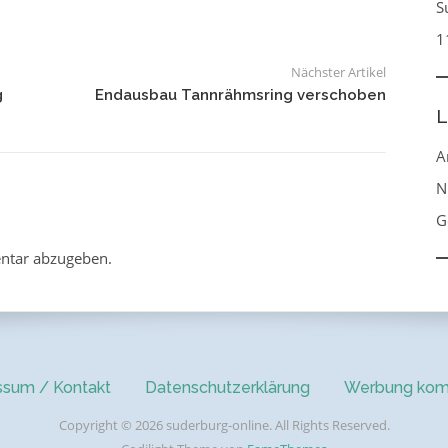
S
1
Nächster Artikel
g
Endausbau Tannrähmsring verschoben
L
A
N
G
ntar abzugeben.
ssum / Kontakt
Datenschutzerklärung
Werbung kom
Copyright © 2026 suderburg-online. All Rights Reserved.