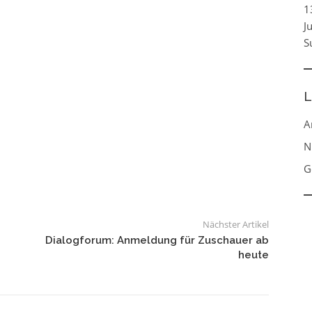
1
J
S
L
A
N
G
Nächster Artikel
Dialogforum: Anmeldung für Zuschauer ab
heute