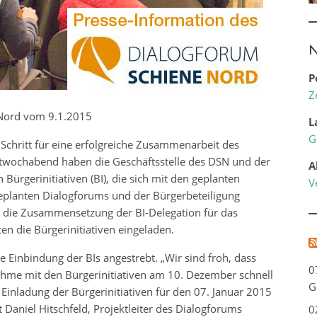
N
P
Z
 Nord vom 9.1.2015
L
G
Schritt für eine erfolgreiche Zusammenarbeit des
ttwochabend haben die Geschäftsstelle des DSN und der
A
Bürgerinitiativen (BI), die sich mit den geplanten
V
eplanten Dialogforums und der Bürgerbeteiligung
ch die Zusammensetzung der BI-Delegation für das
en die Bürgerinitiativen eingeladen.
ine Einbindung der BIs angestrebt. „Wir sind froh, dass
0
nahme mit den Bürgerinitiativen am 10. Dezember schnell
G
 Einladung der Bürgerinitiativen für den 07. Januar 2015
aniel Hitschfeld, Projektleiter des Dialogforums
0