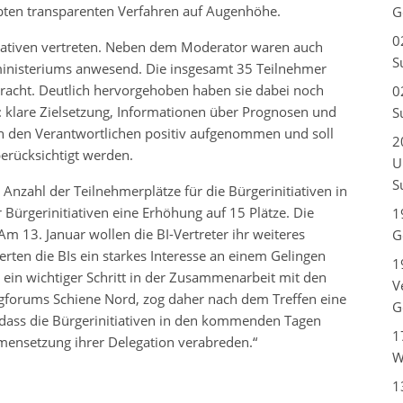
bten transparenten Verfahren auf Augenhöhe.
G
0
iativen vertreten. Neben dem Moderator waren auch
S
ministeriums anwesend. Die insgesamt 35 Teilnehmer
bracht. Deutlich hervorgehoben haben sie dabei noch
0
 klare Zielsetzung, Informationen über Prognosen und
S
 den Verantwortlichen positiv aufgenommen und soll
2
rücksichtigt werden.
U
S
 Anzahl der Teilnehmerplätze für die Bürgerinitiativen in
Bürgerinitiativen eine Erhöhung auf 15 Plätze. Die
1
Am 13. Januar wollen die BI-Vertreter ihr weiteres
G
rten die BIs ein starkes Interesse an einem Gelingen
1
 ein wichtiger Schritt in der Zusammenarbeit mit den
V
logforums Schiene Nord, zog daher nach dem Treffen eine
G
h, dass die Bürgerinitiativen in den kommenden Tagen
1
mensetzung ihrer Delegation verabreden.“
W
1