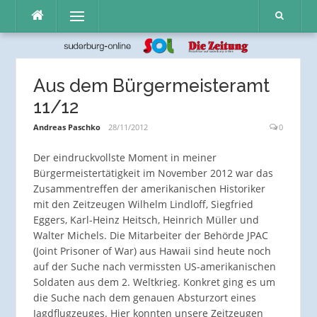
Direkt
Menü
zum
Inhalt
Aus dem Bürgermeisteramt
11/12
Andreas Paschko
28/11/2012
0
Der eindruckvollste Moment in meiner
Bürgermeistertätigkeit im November 2012 war das
Zusammentreffen der amerikanischen Historiker
mit den Zeitzeugen Wilhelm Lindloff, Siegfried
Eggers, Karl-Heinz Heitsch, Heinrich Müller und
Walter Michels. Die Mitarbeiter der Behörde JPAC
(Joint Prisoner of War) aus Hawaii sind heute noch
auf der Suche nach vermissten US-amerikanischen
Soldaten aus dem 2. Weltkrieg. Konkret ging es um
die Suche nach dem genauen Absturzort eines
Jagdflugzeuges. Hier konnten unsere Zeitzeugen