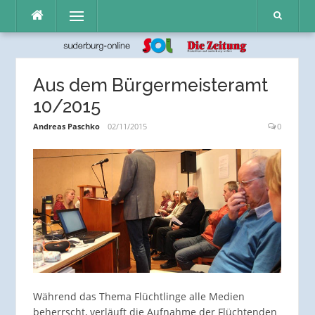
Direkt
Menü
zum
Inhalt
Aus dem Bürgermeisteramt
10/2015
Andreas Paschko
02/11/2015
0
Während das Thema Flüchtlinge alle Medien
beherrscht, verläuft die Aufnahme der Flüchtenden