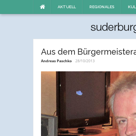
Direkt
AKTUELL
REGIONALES
KUL
zum
Inhalt
Aus dem Bürgermeister
Andreas Paschko
28/10/2013