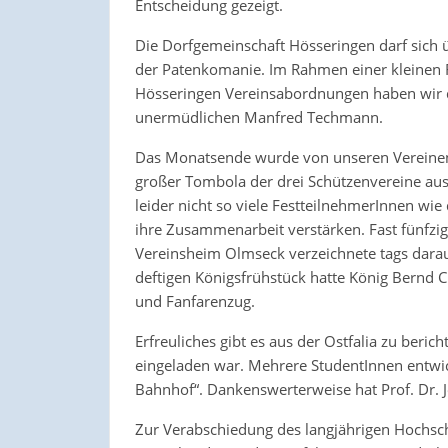
Entscheidung gezeigt.
Die Dorfgemeinschaft Hösseringen darf sich 
der Patenkomanie. Im Rahmen einer kleinen
Hösseringen Vereinsabordnungen haben wir di
unermüdlichen Manfred Techmann.
Das Monatsende wurde von unseren Vereine
großer Tombola der drei Schützenvereine au
leider nicht so viele FestteilnehmerInnen wi
ihre Zusammenarbeit verstärken. Fast fünfzi
Vereinsheim Olmseck verzeichnete tags dara
deftigen Königsfrühstück hatte König Bernd C
und Fanfarenzug.
Erfreuliches gibt es aus der Ostfalia zu beric
eingeladen war. Mehrere StudentInnen entwic
Bahnhof“. Dankenswerterweise hat Prof. Dr
Zur Verabschiedung des langjährigen Hochsch