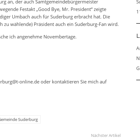
urg an, der auch Samtgemeindebürgermeister
S
wegende Festakt „Good Bye, Mr. President“ zeigte
1
üdiger Umbach auch für Suderburg erbracht hat. Die
h zu wählende) Präsident auch ein Suderburg-Fan wird.
L
nsche ich angenehme Novembertage.
A
N
G
rburg@t-online.de oder kontaktieren Sie mich auf
Gemeinde Suderburg
Nächster Artikel