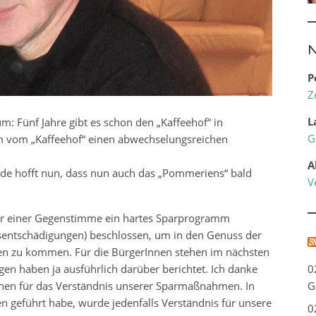
N
P
Z
L
: Fünf Jahre gibt es schon den „Kaffeehof“ in
G
am vom „Kaffeehof“ einen abwechselungsreichen
A
inde hofft nun, dass nun auch das „Pommeriens“ bald
V
ur einer Gegenstimme ein hartes Sparprogramm
sentschädigungen) beschlossen, um in den Genuss der
en zu kommen. Für die BürgerInnen stehen im nächsten
gen haben ja ausführlich darüber berichtet. Ich danke
0
nen für das Verständnis unserer Sparmaßnahmen. In
G
n geführt habe, wurde jedenfalls Verständnis für unsere
0