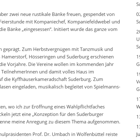
S
über zwei neue rustikale Bänke freuen, gespendet von
0
 Feierstunde mit Kompaniechef, Kompaniefeldwebel und
S
e Bänke „eingesessen“. Initiiert wurde das ganze vom
2
U
S
n geprägt. Zum Herbstvergnügen mit Tanzmusik und
s Hamerstorf, Hösseringen und Suderburg erschienen
1
e die Vorjahre. Die Vereine wollen im kommenden Jahr
G
g TeilnehmerInnen und damit volles Haus im
1
uf die Kyffhäuserkameradschaft Suderburg. Zum
V
lasen eingeladen, musikalisch begleitet von Spielmanns-
G
1
hten, wo ich zur Eröffnung eines Wahlpflichtfaches
W
keln jetzt eine „Konzeption für den Suderburger
1
. Jenne meine Anregung zu diesem Thema aufgenommen.
1
ulpräsidenten Prof. Dr. Umbach in Wolfenbüttel reiste
J