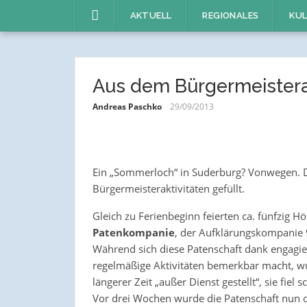
Direkt
AKTUELL
REGIONALES
KUL
zum
Inhalt
Aus dem Bürgermeister
Andreas Paschko
29/09/2013
Ein „Sommerloch“ in Suderburg? Vonwegen. D
Bürgermeisteraktivitäten gefüllt.
Gleich zu Ferienbeginn feierten ca. fünfzig H
Patenkompanie
, der Aufklärungskompanie 
Während sich diese Patenschaft dank engagie
regelmäßige Aktivitäten bemerkbar macht, w
längerer Zeit „außer Dienst gestellt“, sie fi
Vor drei Wochen wurde die Patenschaft nun offi