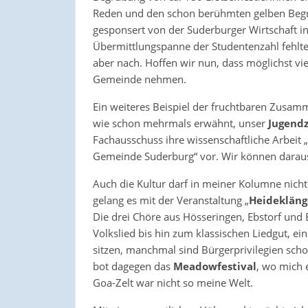
Reden und den schon berühmten gelben Begrü
gesponsert von der Suderburger Wirtschaft 
Übermittlungspanne der Studentenzahl fehlte
aber nach. Hoffen wir nun, dass möglichst vi
Gemeinde nehmen.
Ein weiteres Beispiel der fruchtbaren Zusamm
wie schon mehrmals erwähnt, unser
Jugend
Fachausschuss ihre wissenschaftliche Arbeit
Gemeinde Suderburg“ vor. Wir können darau
Auch die Kultur darf in meiner Kolumne nich
gelang es mit der Veranstaltung „
Heidekläng
Die drei Chöre aus Hösseringen, Ebstorf und
Volkslied bis hin zum klassischen Liedgut, e
sitzen, manchmal sind Bürgerprivilegien sch
bot dagegen das
Meadowfestival
, wo mich 
Goa-Zelt war nicht so meine Welt.