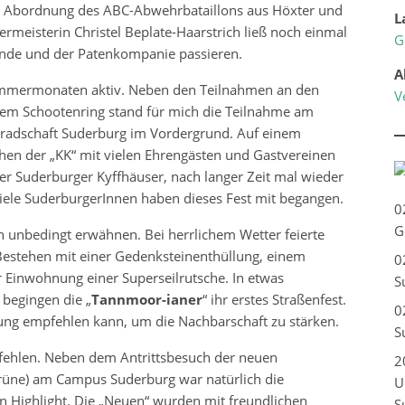
n Abordnung des ABC-Abwehrbataillons aus Höxter und
L
rmeisterin Christel Beplate-Haarstrich ließ noch einmal
G
nde und der Patenkompanie passieren.
A
mmermonaten aktiv. Neben den Teilnahmen an den
V
em Schootenring stand für mich die Teilnahme am
eradschaft Suderburg im Vordergrund. Auf einem
hen der „KK“ mit vielen Ehrengästen und Gastvereinen
r Suderburger Kyffhäuser, nach langer Zeit mal wieder
Viele SuderburgerInnen haben dieses Fest mit begangen.
0
G
 unbedingt erwähnen. Bei herrlichem Wetter feierte
Bestehen mit einer Gedenksteinenthüllung, einem
0
r Einwohnung einer Superseilrutsche. In etwas
S
begingen die „
Tannmoor-ianer
“ ihr erstes Straßenfest.
0
ung empfehlen kann, um die Nachbarschaft zu stärken.
S
fehlen. Neben dem Antrittsbesuch der neuen
2
Grüne) am Campus Suderburg war natürlich die
U
n Highlight. Die „Neuen“ wurden mit freundlichen
S