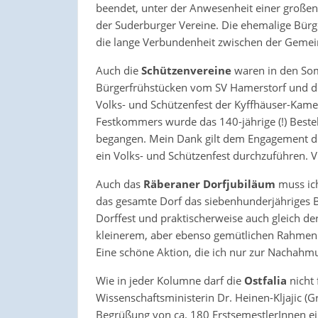
beendet, unter der Anwesenheit einer große
der Suderburger Vereine. Die ehemalige Bürge
die lange Verbundenheit zwischen der Gemei
Auch die
Schützenvereine
waren in den So
Bürgerfrühstücken vom SV Hamerstorf und d
Volks- und Schützenfest der Kyffhäuser-Kam
Festkommers wurde das 140-jährige (!) Beste
begangen. Mein Dank gilt dem Engagement de
ein Volks- und Schützenfest durchzuführen. 
Auch das
Räberaner Dorfjubiläum
muss ich
das gesamte Dorf das siebenhunderjähriges 
Dorffest und praktischerweise auch gleich de
kleinerem, aber ebenso gemütlichen Rahmen 
Eine schöne Aktion, die ich nur zur Nachahm
Wie in jeder Kolumne darf die
Ostfalia
nicht 
Wissenschaftsministerin Dr. Heinen-Kljajic (
Begrüßung von ca. 180 ErstsemestlerInnen ei