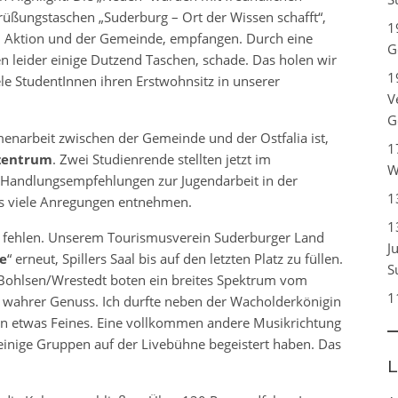
ßungstaschen „Suderburg – Ort der Wissen schafft“,
1
in Aktion und der Gemeinde, empfangen. Durch eine
G
n leider einige Dutzend Taschen, schade. Das holen wir
1
ele StudentInnen ihren Erstwohnsitz in unserer
V
G
enarbeit zwischen der Gemeinde und der Ostfalia ist,
1
zentrum
. Zwei Studienrende stellten jetzt im
W
 „Handlungsempfehlungen zur Jugendarbeit in der
1
s viele Anregungen entnehmen.
1
t fehlen. Unserem Tourismusverein Suderburger Land
J
e
“ erneut, Spillers Saal bis auf den letzten Platz zu füllen.
S
 Bohlsen/Wrestedt boten ein breites Spektrum vom
1
in wahrer Genuss. Ich durfte neben der Wacholderkönigin
on etwas Feines. Eine vollkommen andere Musikrichtung
einige Gruppen auf der Livebühne begeistert haben. Das
L