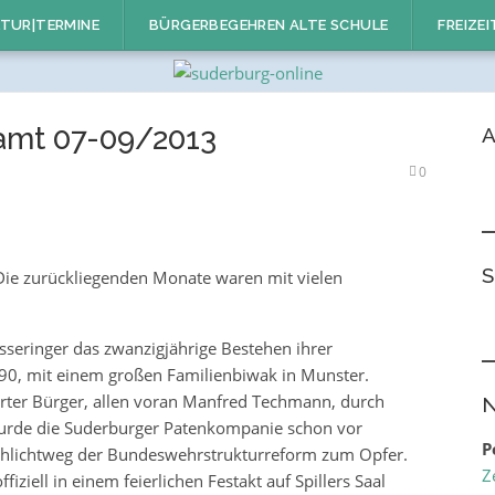
TUR|TERMINE
BÜRGERBEGEHREN ALTE SCHULE
FREIZEI
amt 07-09/2013
A
0
S
ie zurückliegenden Monate waren mit vielen
össeringer das zwanzigjährige Bestehen ihrer
90, mit einem großen Familienbiwak in Munster.
rter Bürger, allen voran Manfred Techmann, durch
N
urde die Suderburger Patenkompanie schon vor
P
el schlichtweg der Bundeswehrstrukturreform zum Opfer.
Z
ziell in einem feierlichen Festakt auf Spillers Saal