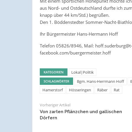
Mit einem sportlichen Höhepunkt möchte ich
aus Nord- und Ostdeutschland durfte ich zum
knapp über 44 km/Std.) begrüßen.
Den 1. Böddenstedter Sommer-Nacht-Biathlo
Ihr Bürgermeister Hans-Hermann Hoff
Telefon 05826/8946, Mail: hoff.suderburg@t-
facebook.com/buergermeister.hoff
Lokal|Politik
KATEGORIEN
Bgm. Hans-Herrmann Hoff
SCHLAGWÖRTER
Hamerstorf
Hösseringen
Räber
Rat
Vorheriger Artikel
Von zarten Pflänzchen und gallischen
Dörfern