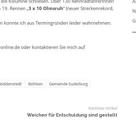
 die Kolumne schließen. Über 130 RennradfahrerInnen
A
 19. Rennen „
3 x 10 Olmsruh
“ (neuer Streckenrekord,
N
G
n konnte ich aus Termingründen leider wahrnehmen.
online.de oder kontaktieren Sie mich auf
Böddenstedt
Bohlsen
Gemeinde Suderburg
Nächster Artikel
Weichen für Entschuldung sind gestellt