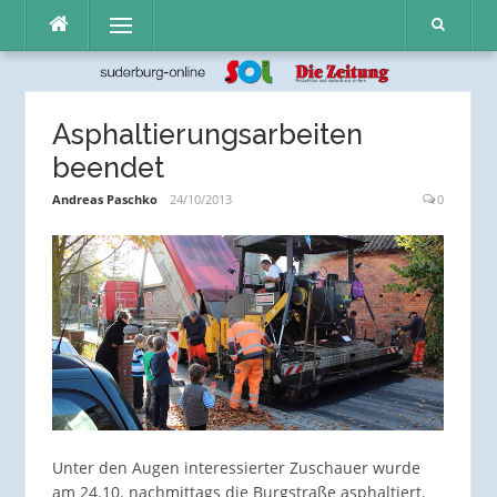
Direkt
Menü
zum
Inhalt
Asphaltierungsarbeiten
beendet
Andreas Paschko
24/10/2013
0
Unter den Augen interessierter Zuschauer wurde
am 24.10. nachmittags die Burgstraße asphaltiert.