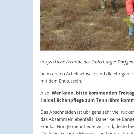
(nt/jw)
Liebe Freunde der Suderburger Dorfgem
beim ersten Arbeitseinsatz sind die eifrigen
mit dem Entkusseln.
Also:
Wer kann, bitte kommenden Freitag(1
Heideflächenpflege zum Tannrähm kom
Das Abschneiden ist übrigens sehr viel rücken
das Absammeln ebenfalls. Daher keine Bange,
krank… Nur: Je mehr Leute wir sind, desto be
Die Arbeitsgruppe Bienenstand konnte ihre Ar