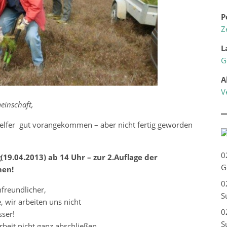
P
Z
L
G
A
V
einschaft,
 Helfer gut vorangekommen – aber nicht fertig geworden
0
9.04.2013) ab 14 Uhr – zur 2.Auflage der
G
men!
0
freundlicher,
S
 wir arbeiten uns nicht
0
sser!
S
beit nicht ganz abschließen,