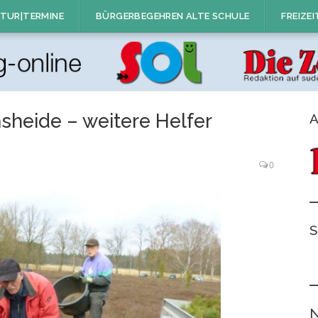
TUR|TERMINE
BÜRGERBEGEHREN ALTE SCHULE
FREIZEI
sheide – weitere Helfer
A
0
S
N