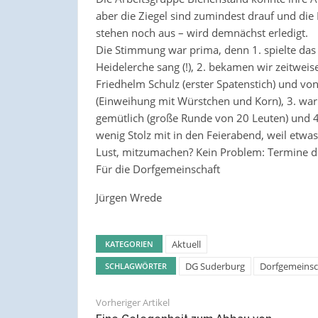
aber die Ziegel sind zumindest drauf und die
stehen noch aus – wird demnächst erledigt.
Die Stimmung war prima, denn 1. spielte das
Heidelerche sang (!), 2. bekamen wir zeitweis
Friedhelm Schulz (erster Spatenstich) und v
(Einweihung mit Würstchen und Korn), 3. war
gemütlich (große Runde von 20 Leuten) und 4
wenig Stolz mit in den Feierabend, weil etwas
Lust, mitzumachen? Kein Problem: Termine d
Für die Dorfgemeinschaft
Jürgen Wrede
Aktuell
KATEGORIEN
DG Suderburg
Dorfgemeinsc
SCHLAGWÖRTER
Vorheriger Artikel