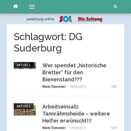
Direkt
Menü
zum
Inhalt
Schlagwort:
DG
Suderburg
Wer spendet „historische
AKTUELL
Bretter“ für den
Bienenstand???
Niels Tümmler
18/04/2013
0
Arbeitseinsatz
AKTUELL
Tannrähmsheide – weitere
Helfer erwünscht!!!
Niels Tümmler
17/04/2013
0