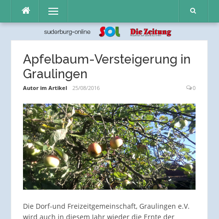
Direkt
Menü
zum
Inhalt
Apfelbaum-Versteigerung in
Graulingen
Autor im Artikel
25/08/2016
0
Die Dorf-und Freizeitgemeinschaft, Graulingen e.V.
wird auch in diesem Jahr wieder die Ernte der