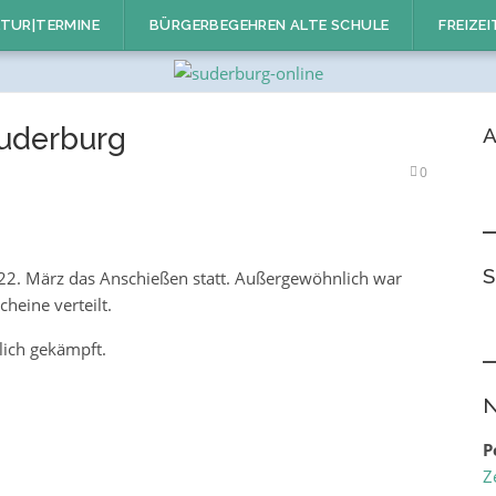
TUR|TERMINE
BÜRGERBEGEHREN ALTE SCHULE
FREIZEI
Suderburg
A
0
S
 22. März das Anschießen statt. Außergewöhnlich war
heine verteilt.
ich gekämpft.
N
P
Z