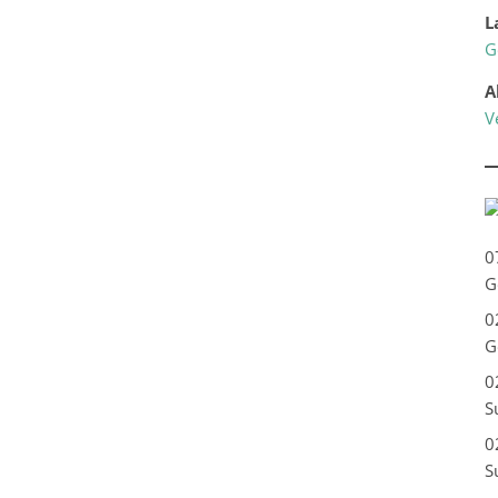
L
G
A
V
0
G
0
G
0
S
0
S