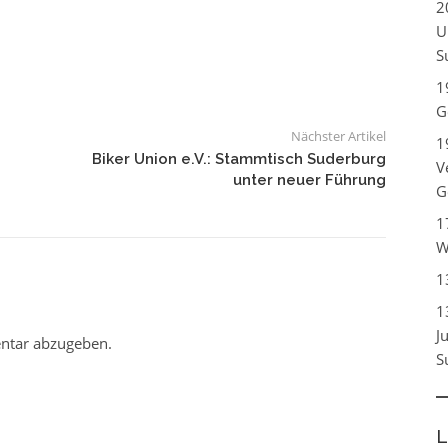
2
U
S
1
G
Nächster Artikel
1
Biker Union e.V.: Stammtisch Suderburg
V
unter neuer Führung
G
1
W
1
1
J
ntar abzugeben.
S
L