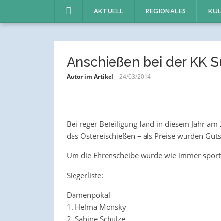
Direkt
AKTUELL
REGIONALES
KUL
zum
Inhalt
Anschießen bei der KK 
Autor im Artikel
24/03/2014
Bei reger Beteiligung fand in diesem Jahr am
das Ostereischießen – als Preise wurden Gutsc
Um die Ehrenscheibe wurde wie immer sportl
Siegerliste:
Damenpokal
1. Helma Monsky
2. Sabine Schulze