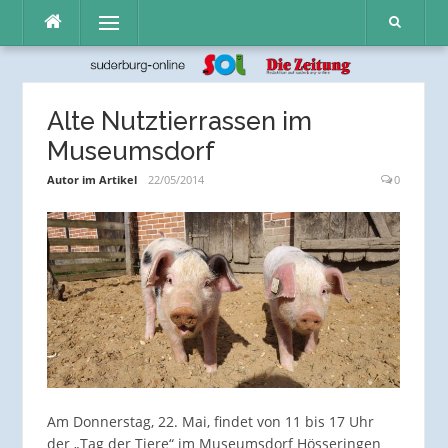
Direkt
Menü
zum
Inhalt
Alte Nutztierrassen im
Museumsdorf
Autor im Artikel
22/05/2014
0
Am Donnerstag, 22. Mai, findet von 11 bis 17 Uhr
der „Tag der Tiere“ im Museumsdorf Hösseringen