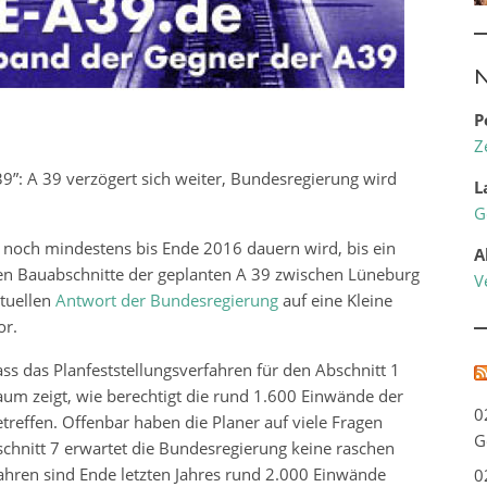
N
P
Z
9”: A 39 verzögert sich weiter, Bundesregierung wird
L
G
 noch mindestens bis Ende 2016 dauern wird, bis ein
A
eben Bauabschnitte der geplanten A 39 zwischen Lüneburg
V
ktuellen
Antwort der Bundesregierung
auf eine Kleine
or.
ss das Planfeststellungsverfahren für den Abschnitt 1
aum zeigt, wie berechtigt die rund 1.600 Einwände der
0
treffen. Offenbar haben die Planer auf viele Fragen
G
hnitt 7 erwartet die Bundesregierung keine raschen
fahren sind Ende letzten Jahres rund 2.000 Einwände
0