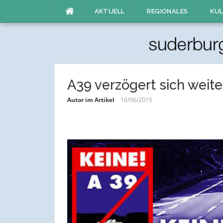
Direkt
AKTUELL
REGIONALES
KUL
zum
Inhalt
A39 verzögert sich weite
Autor im Artikel
16/06/2015