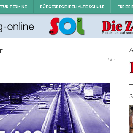
TUR|TERMINE
BÜRGERBEGEHREN ALTE SCHULE
FREIZEI
r
A
0
S