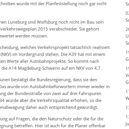
nitten wurde mit der Planfeststellung noch gar nicht
S
0
S
ischen Lüneburg und Wolfsburg noch nicht im Bau sein
verkehrswegeplan 2015 verabschiedet. Sie gehört
2
 bewertet werden müssen.
U
S
cheidung, welches Verkehrsprojekt tatsächlich realisiert
1
s (NKV) im Vordergrund stehen. Die A39 hat mit einem
G
sten Werte aller Autobahnprojekte. So kommt nach
e die A14 Magdeburg-Schwerin auf ein NKV von 4,7.
1
V
rünen bestätigt die Bundesregierung, dass sie den
G
t. Das wurde von Autobahnbefürwortern immer wieder in
1
ung der Bundesstraße von zwei auf drei Fahrspuren
W
B4 würde aber die Verkehrsqualität erhöhen, so die
ivenabwägung daher auch entsprechend gewürdigt.
1
1
ng auf Fragen, die den Naturschutz oder die für die
J
gnung betreffen. Hier ist auch für die Planer offenbar