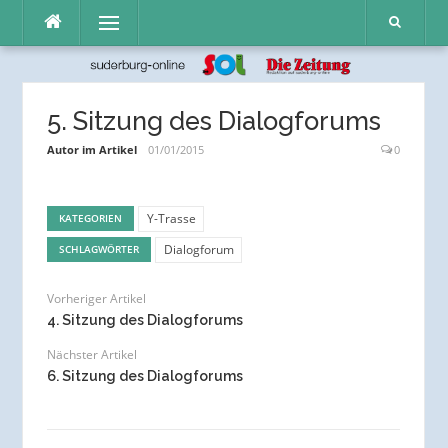
Direkt
Menü
zum
Inhalt
5. Sitzung des Dialogforums
Autor im Artikel
01/01/2015
0
Y-Trasse
KATEGORIEN
Dialogforum
SCHLAGWÖRTER
Vorheriger Artikel
4. Sitzung des Dialogforums
Nächster Artikel
6. Sitzung des Dialogforums