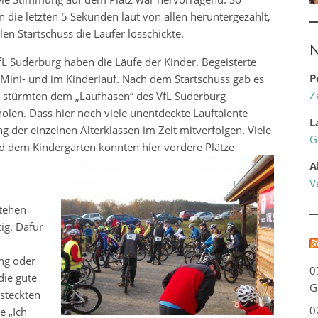
 die letzten 5 Sekunden laut von allen heruntergezählt,
en Startschuss die Läufer losschickte.
N
L Suderburg haben die Läufe der Kinder. Begeisterte
P
 Mini- und im Kinderlauf. Nach dem Startschuss gab es
Z
 stürmten dem „Laufhasen“ des VfL Suderburg
olen. Dass hier noch viele unentdeckte Lauftalente
L
der einzelnen Alterklassen im Zelt mitverfolgen. Viele
G
d dem Kindergarten konnten hier vordere Plätze
A
V
tehen
ig. Dafür
ng oder
0
die gute
G
esteckten
0
e „Ich