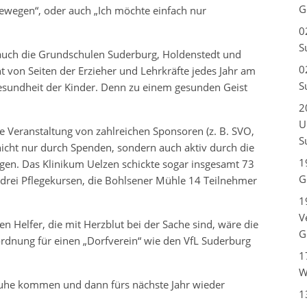
G
bewegen“, oder auch „Ich möchte einfach nur
0
S
auch die Grundschulen Suderburg, Holdenstedt und
0
 von Seiten der Erzieher und Lehrkräfte jedes Jahr am
S
esundheit der Kinder. Denn zu einem gesunden Geist
2
U
ie Veranstaltung von zahlreichen Sponsoren (z. B. SVO,
S
nicht nur durch Spenden, sondern auch aktiv durch die
1
gen. Das Klinikum Uelzen schickte sogar insgesamt 73
G
 drei Pflegekursen, die Bohlsener Mühle 14 Teilnehmer
1
V
 Helfer, die mit Herzblut bei der Sache sind, wäre die
G
rdnung für einen „Dorfverein“ wie den VfL Suderburg
1
W
Ruhe kommen und dann fürs nächste Jahr wieder
1