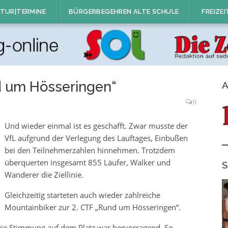
TUR|TERMINE
BÜRGERBEGEHREN ALTE SCHULE
FREIZEI
d um Hösseringen“
A
0
Und wieder einmal ist es geschafft. Zwar musste der
VfL aufgrund der Verlegung des Lauftages, Einbußen
bei den Teilnehmerzahlen hinnehmen. Trotzdem
überquerten insgesamt 855 Läufer, Walker und
S
Wanderer die Ziellinie.
Gleichzeitig starteten auch wieder zahlreiche
Mountainbiker zur 2. CTF „Rund um Hösseringen“.
Die Stimmung auf dem Platz war hervorragend. So