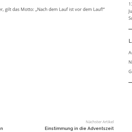
1
er, gilt das Motto: „Nach dem Lauf ist vor dem Lauf!“
J
S
L
A
N
G
Nächster Artikel
en
Einstimmung in die Adventszeit