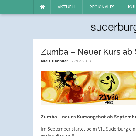
Direkt
AKTUELL
REGIONALES
KUL
zum
Inhalt
Zumba – Neuer Kurs ab
Niels Tümmler
27/08/2013
Zumba – neues Kursangebot ab Septemb
Im September startet beim VfL Suderburg ei
melde dich an!!!