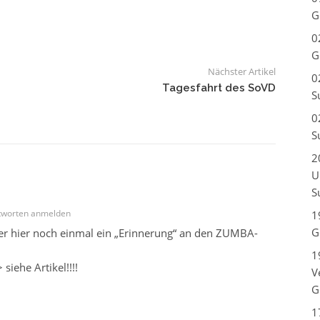
G
0
G
Nächster Artikel
0
Tagesfahrt des SoVD
S
0
S
2
U
S
worten anmelden
1
G
er hier noch einmal ein „Erinnerung“ an den ZUMBA-
1
iehe Artikel!!!!
V
G
1