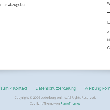
W
ntar abzugeben.
L
A
N
G
ssum / Kontakt
Datenschutzerklärung
Werbung kom
Copyright © 2026 suderburg-online. All Rights Reserved.
Codilight Theme von
FameThemes