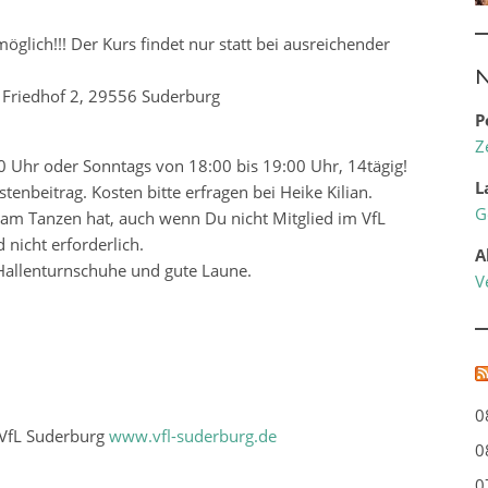
lich!!! Der Kurs findet nur statt bei ausreichender
N
n Friedhof 2, 29556 Suderburg
P
Z
0 Uhr oder Sonntags von 18:00 bis 19:00 Uhr, 14tägig!
L
enbeitrag. Kosten bitte erfragen bei Heike Kilian.
G
am Tanzen hat, auch wenn Du nicht Mitglied im VfL
nicht erforderlich.
A
Hallenturnschuhe und gute Laune.
V
0
 VfL Suderburg
www.vfl-suderburg.de
0
0