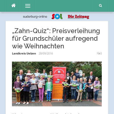
Direkt
Menü
zum
Inhalt
„Zahn-Quiz“: Preisverleihung
für Grundschüler aufregend
wie Weihnachten
Landkreis Uelzen
28/09/2016
0