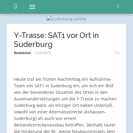
Direkt
Menü
zum
Inhalt
Y-Trasse: SAT1 vor Ort in
Suderburg
Redaktion
12/02/2015
0
Heute traf am frühen Nachmittag ein Aufnahme-
Team von SAT1 in Suderburg ein, um sich ein Bild
von der besonderen Situation des Ortes in den
Auseinandersetzungen um die Y-Trasse zu machen.
Suderburg wäre, als einziger Ort neben Unterlüß,
sowohl von einer Alternativstrecke (Ashausen-
Suderburg) als auch von einem
Bestandsstreckenausbau betroffen. Deshalb lautet
die Forderung der Bi: „Keine Neubaustrecken, kein