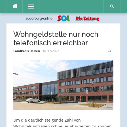
Direkt
Menü
zum
Inhalt
Wohngeldstelle nur noch
telefonisch erreichbar
Landkreis Uelzen
07/12/2022
0
Um die deutlich steigende Zahl von
Wohngeldanträgen schneller abarbeiten zu können,