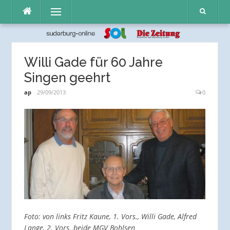
Direkt
Menü
zum
Inhalt
Willi Gade für 60 Jahre
Singen geehrt
ap
29/09/2013
0
Foto: von links Fritz Kaune, 1. Vors., Willi Gade, Alfred
Lange, 2. Vors. beide MGV Bohlsen