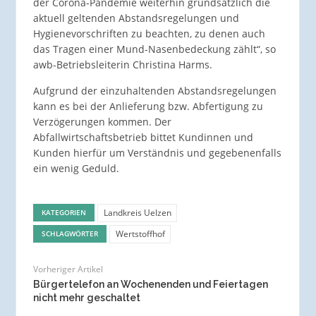
der Corona-Pandemie weiterhin grundsätzlich die
aktuell geltenden Abstandsregelungen und
Hygienevorschriften zu beachten, zu denen auch
das Tragen einer Mund-Nasenbedeckung zählt“, so
awb-Betriebsleiterin Christina Harms.
Aufgrund der einzuhaltenden Abstandsregelungen
kann es bei der Anlieferung bzw. Abfertigung zu
Verzögerungen kommen. Der
Abfallwirtschaftsbetrieb bittet Kundinnen und
Kunden hierfür um Verständnis und gegebenenfalls
ein wenig Geduld.
Landkreis Uelzen
KATEGORIEN
Wertstoffhof
SCHLAGWÖRTER
Vorheriger Artikel
Bürgertelefon an Wochenenden und Feiertagen
nicht mehr geschaltet