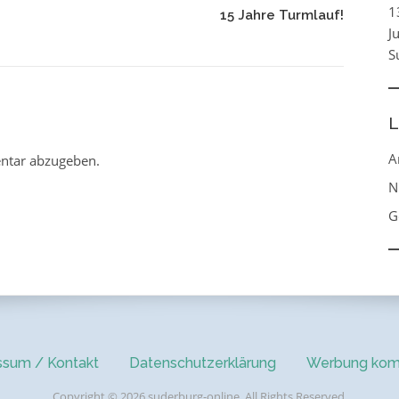
1
15 Jahre Turmlauf!
J
S
L
A
ntar abzugeben.
N
G
ssum / Kontakt
Datenschutzerklärung
Werbung kom
Copyright © 2026 suderburg-online. All Rights Reserved.