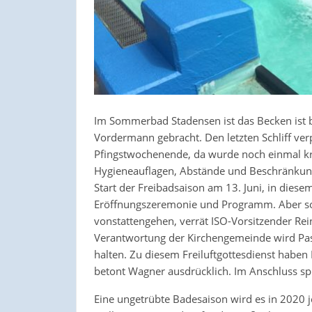
Im Sommerbad Stadensen ist das Becken ist be
Vordermann gebracht. Den letzten Schliff verp
Pfingstwochenende, da wurde noch einmal krä
Hygieneauflagen, Abstände und Beschränkung 
Start der Freibadsaison am 13. Juni, in diesem
Eröffnungszeremonie und Programm. Aber so 
vonstattengehen, verrät ISO-Vorsitzender R
Verantwortung der Kirchengemeinde wird Pas
halten. Zu diesem Freiluftgottesdienst haben
betont Wagner ausdrücklich. Im Anschluss spr
Eine ungetrübte Badesaison wird es in 2020 j