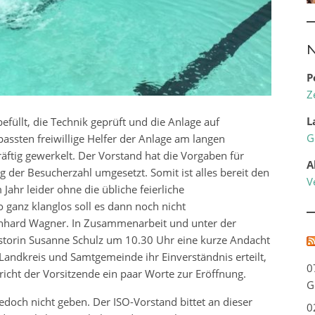
N
P
Z
L
füllt, die Technik geprüft und die Anlage auf
G
assten freiwillige Helfer der Anlage am langen
ftig gewerkelt. Der Vorstand hat die Vorgaben für
A
der Besucherzahl umgesetzt. Somit ist alles bereit den
V
 Jahr leider ohne die übliche feierliche
ganz klanglos soll es dann noch nicht
einhard Wagner. In Zusammenarbeit und unter der
torin Susanne Schulz um 10.30 Uhr eine kurze Andacht
 Landkreis und Samtgemeinde ihr Einverständnis erteilt,
0
icht der Vorsitzende ein paar Worte zur Eröffnung.
G
edoch nicht geben. Der ISO-Vorstand bittet an dieser
0