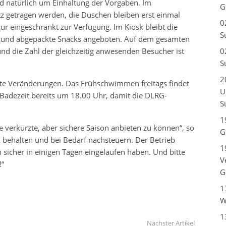
d natürlich um Einhaltung der Vorgaben. Im
G
 getragen werden, die Duschen bleiben erst einmal
0
 eingeschränkt zur Verfügung. Im Kiosk bleibt die
S
e und abgepackte Snacks angeboten. Auf dem gesamten
nd die Zahl der gleichzeitig anwesenden Besucher ist
0
S
2
chte Veränderungen. Das Frühschwimmen freitags findet
U
e Badezeit bereits um 18.00 Uhr, damit die DLRG-
S
1
 verkürzte, aber sichere Saison anbieten zu können“, so
G
behalten und bei Bedarf nachsteuern. Der Betrieb
1
sicher in einigen Tagen eingelaufen haben. Und bitte
V
!“
G
1
W
1
Nächster Artikel