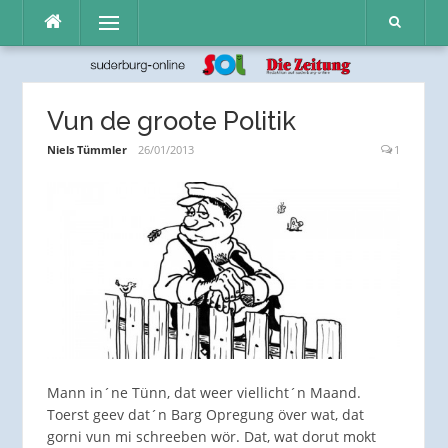
Direkt
Menü
zum
Inhalt
Vun de groote Politik
Niels Tümmler
26/01/2013
1
Mann in´ne Tünn, dat weer viellicht´n Maand.
Toerst geev dat´n Barg Opregung över wat, dat
gorni vun mi schreeben wör. Dat, wat dorut mokt