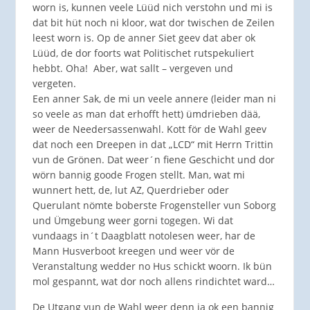
worn is, kunnen veele Lüüd nich verstohn und mi is
dat bit hüt noch ni kloor, wat dor twischen de Zeilen
leest worn is. Op de anner Siet geev dat aber ok
Lüüd, de dor foorts wat Politischet rutspekuliert
hebbt. Oha! Aber, wat sallt – vergeven und
vergeten.
Een anner Sak, de mi un veele annere (leider man ni
so veele as man dat erhofft hett) ümdrieben dää,
weer de Needersassenwahl. Kott för de Wahl geev
dat noch een Dreepen in dat „LCD“ mit Herrn Trittin
vun de Grönen. Dat weer´n fiene Geschicht und dor
wörn bannig goode Frogen stellt. Man, wat mi
wunnert hett, de, lut AZ, Querdrieber oder
Querulant nömte boberste Frogensteller vun Soborg
und Ümgebung weer gorni togegen. Wi dat
vundaags in´t Daagblatt notolesen weer, har de
Mann Husverboot kreegen und weer vör de
Veranstaltung wedder no Hus schickt woorn. Ik bün
mol gespannt, wat dor noch allens rindichtet ward…
De Utgang vun de Wahl weer denn ja ok een bannig