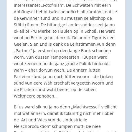
interessantet „Fotofinish“. De Schwatten mit eern
Anhängsel hebbt twüschendörch all rümtönt, dat se
de Gewinner sünd und nu müssen se alltohop de
Stöhl rümen. De bitherige Landesvadder seet ja nu
ok all bi Fru Merkel to Huulen op´n Schoß. He ward
wohl no Berlin gohn, denk ik. De anner Figur is een
Geelen. Sien End is dank de Leihstimmen vun denn
„Partner“ ja erstmol op den lange Bank schooben
worn. Vun düssen ramponeerten Huupen ward
wohl keeneen no de ganz groote Politik hinloobt
warn – eher dorvun wech. De annern lütten
Parteien sünd ja nu noch lütter woorn – de Linken
sünd vun eere Wählerschaft vergeeten woorn und
de Piraten sünd wohl beeter op de söben
Weltmeere ophoben…
Bi us ward sik nu ja no denn „Machtwessel“ viellicht
mol wat ännern, damit ik tokünftig nich mehr öber
de Art und Wies vun de „industrielle
Fleischproduktion“ schümpen mutt. De niee