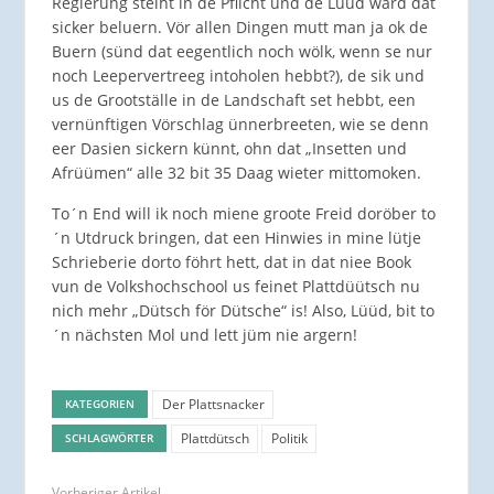
Regierung steiht in de Pflicht und de Lüüd ward dat
sicker beluern. Vör allen Dingen mutt man ja ok de
Buern (sünd dat eegentlich noch wölk, wenn se nur
noch Leepervertreeg intoholen hebbt?), de sik und
us de Grootställe in de Landschaft set hebbt, een
vernünftigen Vörschlag ünnerbreeten, wie se denn
eer Dasien sickern künnt, ohn dat „Insetten und
Afrüümen“ alle 32 bit 35 Daag wieter mittomoken.
To´n End will ik noch miene groote Freid doröber to
´n Utdruck bringen, dat een Hinwies in mine lütje
Schrieberie dorto föhrt hett, dat in dat niee Book
vun de Volkshochschool us feinet Plattdüütsch nu
nich mehr „Dütsch för Dütsche“ is! Also, Lüüd, bit to
´n nächsten Mol und lett jüm nie argern!
Der Plattsnacker
KATEGORIEN
Plattdütsch
Politik
SCHLAGWÖRTER
Vorheriger Artikel