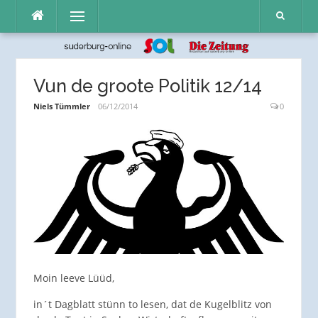
Direkt
Menü
zum
Inhalt
Vun de groote Politik 12/14
Niels Tümmler
06/12/2014
0
Moin leeve Lüüd,
in´t Dagblatt stünn to lesen, dat de Kugelblitz von