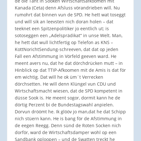
de ole Tant in Sooken Wirtschaftsafkoomen mit
Kanada (Ceta) denn Afsluss vörandrieben will. Nu
rumohrt dat binnen vun de SPD. He hett wat toseggt
und will sik an leevsten nich doran holen – dat
teeknet een Spitzenpolitiker jo eentlich ut; is
sotoseggen een „Adelsprädikat“ in unse Welt. Man,
he hett dat wull lichtfertig op Telefon as KNS –
KottNorichtSendung-schreeven, dat dat op jeden
Fall een Afstimmung in Vörfeld geeven ward. He
meent avers nu, dat he dat dörchdrücken mutt – in
Hinblick op dat TTIP-Afkoomen mit de Amis is dat för
em wichtig. Dat will he ok üm´t Verrecken
dörchsetten. He will denn Klüngel vun CDU und
Wirtschaftsmacht wiesen, dat de SPD kompetent in
düsse Sook is. He meent sogor, dormit kann he de
dörtig Perzent bi de Bundestagswahl anpielen.
Dorvun dröömt he. Ik glööv jo man,dat he dat Schipp
nich stüern kann. He is bang för de Afstimmung in
de eegen Reegg. Denn sünd de Roten Socken nich
dorför, ward de Wirtschaftsdamper wohl op een
Sandbank oploopen – und de Swatten treckt he