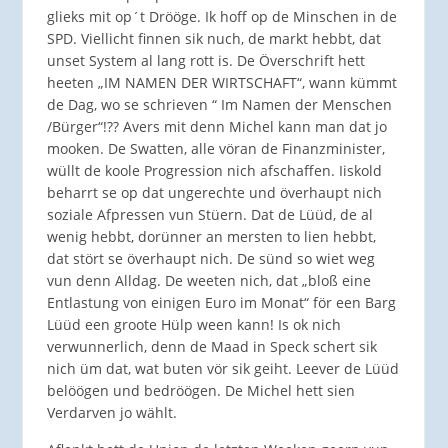
glieks mit op´t Drööge. Ik hoff op de Minschen in de
SPD. Viellicht finnen sik nuch, de markt hebbt, dat
unset System al lang rott is. De Överschrift hett
heeten „IM NAMEN DER WIRTSCHAFT“, wann kümmt
de Dag, wo se schrieven “ Im Namen der Menschen
/Bürger“!?? Avers mit denn Michel kann man dat jo
mooken. De Swatten, alle vöran de Finanzminister,
wüllt de koole Progression nich afschaffen. Iiskold
beharrt se op dat ungerechte und överhaupt nich
soziale Afpressen vun Stüern. Dat de Lüüd, de al
wenig hebbt, dorünner an mersten to lien hebbt,
dat stört se överhaupt nich. De sünd so wiet weg
vun denn Alldag. De weeten nich, dat „bloß eine
Entlastung von einigen Euro im Monat“ för een Barg
Lüüd een groote Hülp ween kann! Is ok nich
verwunnerlich, denn de Maad in Speck schert sik
nich üm dat, wat buten vör sik geiht. Leever de Lüüd
belöögen und bedröögen. De Michel hett sien
Verdarven jo wählt.