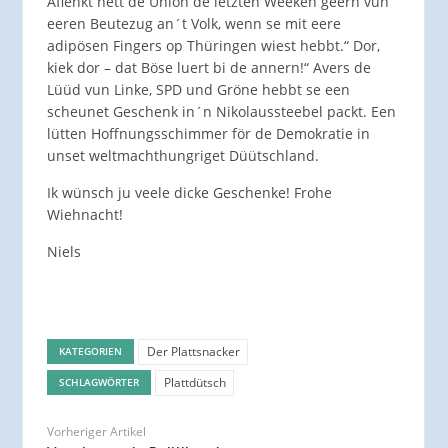
Aflenkt hett de Union de letzten Weeken geern vun
eeren Beutezug an´t Volk, wenn se mit eere
adipösen Fingers op Thüringen wiest hebbt.“ Dor,
kiek dor – dat Böse luert bi de annern!“ Avers de
Lüüd vun Linke, SPD und Gröne hebbt se een
scheunet Geschenk in´n Nikolaussteebel packt. Een
lütten Hoffnungsschimmer för de Demokratie in
unset weltmachthungriget Düütschland.
Ik wünsch ju veele dicke Geschenke! Frohe
Wiehnacht!
Niels
Der Plattsnacker
KATEGORIEN
Plattdütsch
SCHLAGWÖRTER
Vorheriger Artikel