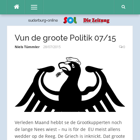
Direkt
Menü
zum
Inhalt
Vun de groote Politik 07/15
Niels Tümmler
28/07/2015
0
Verleden Maand hebbt se de Grootkupperten noch
de lange Nees wiest – nu is för de EU meist allens
wedder op de Reeg. De Griech is inknickt. Dat groote