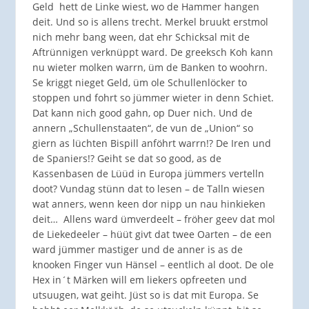
Geld hett de Linke wiest, wo de Hammer hangen
deit. Und so is allens trecht. Merkel bruukt erstmol
nich mehr bang ween, dat ehr Schicksal mit de
Aftrünnigen verknüppt ward. De greeksch Koh kann
nu wieter molken warrn, üm de Banken to woohrn.
Se kriggt nieget Geld, üm ole Schullenlöcker to
stoppen und fohrt so jümmer wieter in denn Schiet.
Dat kann nich good gahn, op Duer nich. Und de
annern „Schullenstaaten“, de vun de „Union“ so
giern as lüchten Bispill anföhrt warrn!? De Iren und
de Spaniers!? Geiht se dat so good, as de
Kassenbasen de Lüüd in Europa jümmers vertelln
doot? Vundag stünn dat to lesen – de Talln wiesen
wat anners, wenn keen dor nipp un nau hinkieken
deit… Allens ward ümverdeelt – fröher geev dat mol
de Liekedeeler – hüüt givt dat twee Oarten – de een
ward jümmer mastiger und de anner is as de
knooken Finger vun Hänsel – eentlich al doot. De ole
Hex in´t Märken will em liekers opfreeten und
utsuugen, wat geiht. Jüst so is dat mit Europa. Se