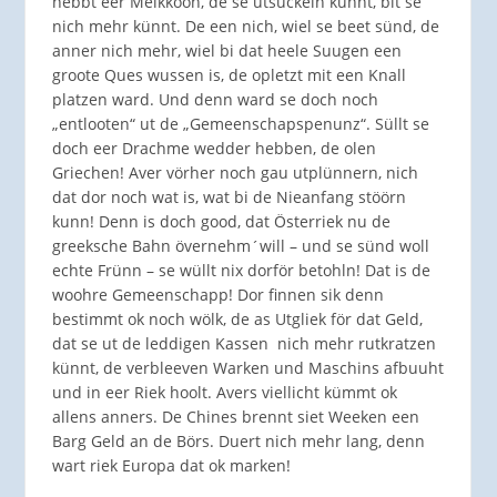
hebbt eer Melkkööh, de se utsuckeln künnt, bit se
nich mehr künnt. De een nich, wiel se beet sünd, de
anner nich mehr, wiel bi dat heele Suugen een
groote Ques wussen is, de opletzt mit een Knall
platzen ward. Und denn ward se doch noch
„entlooten“ ut de „Gemeenschapspenunz“. Süllt se
doch eer Drachme wedder hebben, de olen
Griechen! Aver vörher noch gau utplünnern, nich
dat dor noch wat is, wat bi de Nieanfang stöörn
kunn! Denn is doch good, dat Österriek nu de
greeksche Bahn övernehm´will – und se sünd woll
echte Frünn – se wüllt nix dorför betohln! Dat is de
woohre Gemeenschapp! Dor finnen sik denn
bestimmt ok noch wölk, de as Utgliek för dat Geld,
dat se ut de leddigen Kassen nich mehr rutkratzen
künnt, de verbleeven Warken und Maschins afbuuht
und in eer Riek hoolt. Avers viellicht kümmt ok
allens anners. De Chines brennt siet Weeken een
Barg Geld an de Börs. Duert nich mehr lang, denn
wart riek Europa dat ok marken!