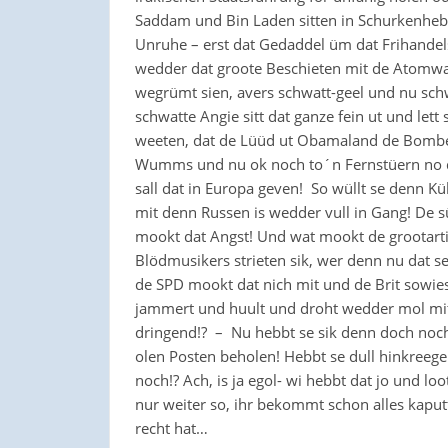
Saddam und Bin Laden sitten in Schurkenhebe
Unruhe – erst dat Gedaddel üm dat Frihande
wedder dat groote Beschieten mit de Atomwaffe
wegrümt sien, avers schwatt-geel und nu schw
schwatte Angie sitt dat ganze fein ut und le
weeten, dat de Lüüd ut Obamaland de Bomb
Wumms und nu ok noch to´n Fernstüern no d
sall dat in Europa geven! So wüllt se denn K
mit denn Russen is wedder vull in Gang! De sü
mookt dat Angst! Und wat mookt de grootarti
Blödmusikers strieten sik, wer denn nu dat s
de SPD mookt dat nich mit und de Brit sowies
jammert und huult und droht wedder mol mit
dringend!? – Nu hebbt se sik denn doch noch 
olen Posten beholen! Hebbt se dull hinkreeg
noch!? Ach, is ja egol- wi hebbt dat jo und lo
nur weiter so, ihr bekommt schon alles kaput
recht hat…