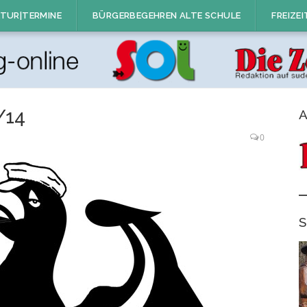
TUR|TERMINE
BÜRGERBEGEHREN ALTE SCHULE
FREIZEI
/14
A
0
S