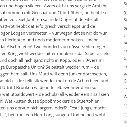
S
n und högen sik een. Avers ok bi uns sorgt de Ami för
lsafkommen mit Gensaat und Chlorhöhner, nu hebbt se
0
n vör. Siet Joohren salln de Dinger ut de Eifel all
S
att-rot hebbt dat erfolgreich verschleppt und de
2
tt sogor Löögen verbreeten – vunwegen dat se nix dorvun
U
en hierlooten und noch moderner mooken – mehr
S
at Afschmieten! Tweehundert vun düsse Schietdingers
1
üllen Krieg wohl wedder hitter mooken – dat Säbelrasseln
G
nd doch all nich ganz richti in Kopp, oder!? Avers mi
ge Europäische Union? Se bastelt wedder rüm – de
1
eggen hem sall- Uns Mutti will denn Junker dörchsetten,
V
o nich – de stellt sik wedder mol op de Achterbeen und
G
 Uttritt! Bruuken wi denn Inselbewohner denn so
1
wat utbaldowert – de Schulz (all wedder een!?) sall sien
W
en! Wat kusten düsse Spooßmookers de Stüertohler
1
oten uns dorvun nich argern, oder!? „Feste Jungs, macht
t…“, hett mol een Herr Long sungen. Und he hett wohl
1
J