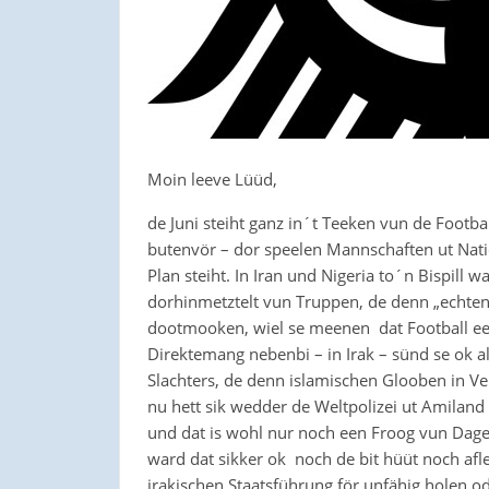
Moin leeve Lüüd,
de Juni steiht ganz in´t Teeken vun de Football
butenvör – dor speelen Mannschaften ut Nat
Plan steiht. In Iran und Nigeria to´n Bispi
dorhinmetztelt vun Truppen, de denn „echten
dootmooken, wiel se meenen dat Football een
Direktemang nebenbi – in Irak – sünd se ok a
Slachters, de denn islamischen Glooben in V
nu hett sik wedder de Weltpolizei ut Amiland 
und dat is wohl nur noch een Froog vun Dage
ward dat sikker ok noch de bit hüüt noch afl
irakischen Staatsführung för unfähig holen o