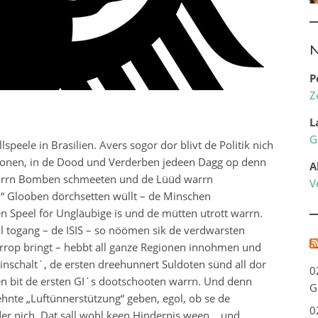
N
P
Z
L
G
speele in Brasilien. Avers sogor dor blivt de Politik nich
ionen, in de Dood und Verderben jedeen Dagg op denn
A
ll warrn Bomben schmeeten und de Lüüd warrn
V
“ Glooben dörchsetten wüllt – de Minschen
 Speel för Ungläubige is und de mütten utrott warrn.
ll togang – de ISIS – so nöömen sik de verdwarsten
errop bringt – hebbt all ganze Regionen innohmen und
inschalt´, de ersten dreehunnert Suldoten sünd all dor
0
n bit de ersten GI´s dootschooten warrn. Und denn
G
ehnte „Luftünnerstützung“ geben, egol, ob se de
0
der nich. Dat sall wohl keen Hindernis ween… und