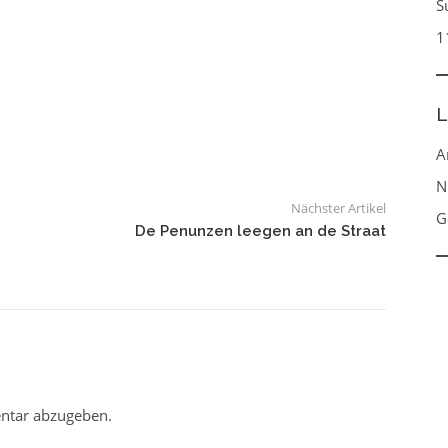
S
1
L
A
N
Nächster Artikel
G
De Penunzen leegen an de Straat
ntar abzugeben.